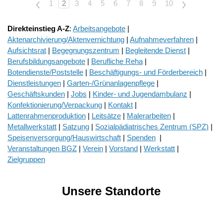
<
1
2
3
4
5
6
7
8
9
10
>
Direkteinstieg A-Z
:
Arbeitsangebote
|
Aktenarchivierung/Aktenvernichtung
|
Aufnahmeverfahren
|
Aufsichtsrat
|
Begegnungszentrum
|
Begleitende Dienst
|
Berufsbildungsangebote
|
Berufliche Reha
|
Botendienste/Poststelle
|
Beschäftigungs- und Förderbereich
|
Dienstleistungen
|
Garten-/Grünanlagenpflege
|
Geschäftskunden
|
Jobs
|
Kinder- und Jugendambulanz
|
Konfektionierung/Verpackung
|
Kontakt
|
Lattenrahmenproduktion
|
Leitsätze
|
Malerarbeiten
|
Metallwerkstatt
|
Satzung
|
Sozialpädiatrisches Zentrum (SPZ)
|
Speisenversorgung/Hauswirtschaft
|
Spenden
|
Veranstaltungen BGZ
|
Verein
|
Vorstand
|
Werkstatt
|
Zielgruppen
Unsere Standorte