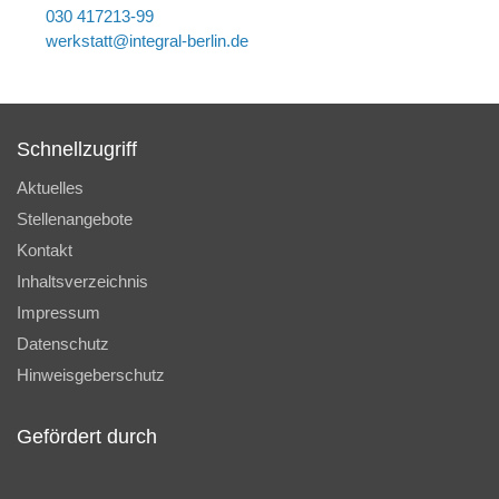
030 417213-99
w
rkst
tt
nt
gr
l-b
rl
n
d
Schnellzugriff
Aktuelles
Stellenangebote
Kontakt
Inhaltsverzeichnis
Impressum
Datenschutz
Hinweisgeberschutz
Gefördert durch