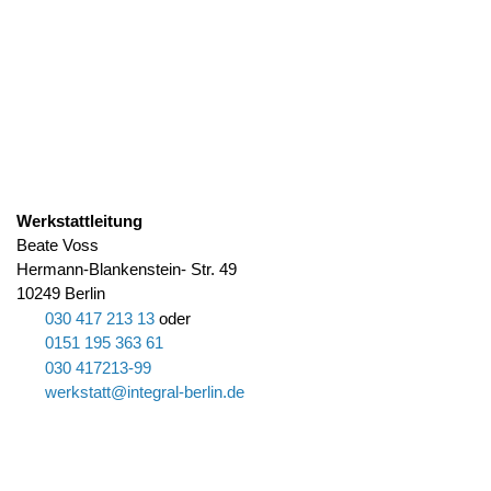
Werkstattleitung
Beate Voss
Hermann-Blankenstein- Str. 49
10249 Berlin
030 417 213 13
oder
0151 195 363 61
030 417213-99
w
rkst
tt
nt
gr
l-b
rl
n
d