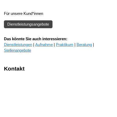
Für unsere Kund*innen
Dienstleistungsangebote
D
as könnte Sie auch interessieren:
Dienstleistungen
|
Aufnahme
|
Praktikum
|
Beratung
|
Stellenangebote
Kontakt