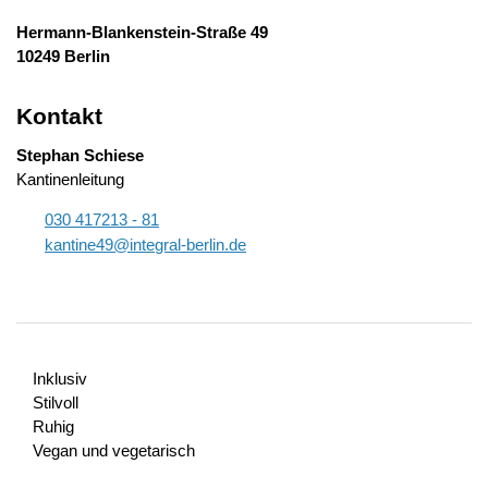
Hermann-Blankenstein-Straße 49
10249 Berlin
Kontakt
Stephan Schiese
Kantinenleitung
030 417213 - 81
k
nt
n
49
nt
gr
l-b
rl
n
d
Inklusiv
Stilvoll
Ruhig
Vegan und vegetarisch