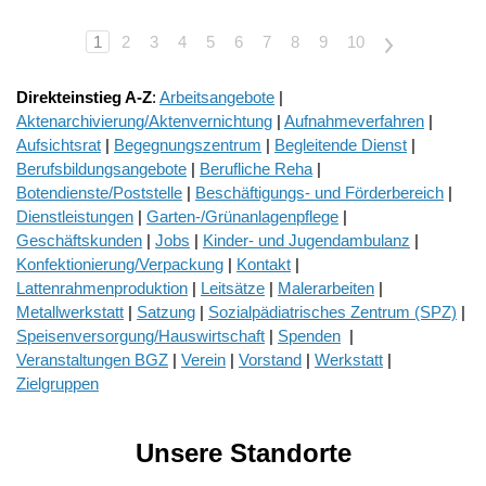
1
2
3
4
5
6
7
8
9
10
>
Direkteinstieg A-Z
:
Arbeitsangebote
|
Aktenarchivierung/Aktenvernichtung
|
Aufnahmeverfahren
|
Aufsichtsrat
|
Begegnungszentrum
|
Begleitende Dienst
|
Berufsbildungsangebote
|
Berufliche Reha
|
Botendienste/Poststelle
|
Beschäftigungs- und Förderbereich
|
Dienstleistungen
|
Garten-/Grünanlagenpflege
|
Geschäftskunden
|
Jobs
|
Kinder- und Jugendambulanz
|
Konfektionierung/Verpackung
|
Kontakt
|
Lattenrahmenproduktion
|
Leitsätze
|
Malerarbeiten
|
Metallwerkstatt
|
Satzung
|
Sozialpädiatrisches Zentrum (SPZ)
|
Speisenversorgung/Hauswirtschaft
|
Spenden
|
Veranstaltungen BGZ
|
Verein
|
Vorstand
|
Werkstatt
|
Zielgruppen
Unsere Standorte